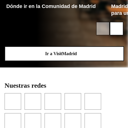
Dónde ir en la Comunidad de Madrid
Madrid 
para u
Ir a VisitMadrid
Nuestras redes
Facebook
Twitter
YouTube
Instagram
LinkedIn
Threads
TikTok
Flickr
Telegram
WhatsApp