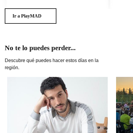
CEADELA, un centro para la vida
Charlas A
Ir a PlayMAD
No te lo puedes perder...
Descubre qué puedes hacer estos días en la
región.