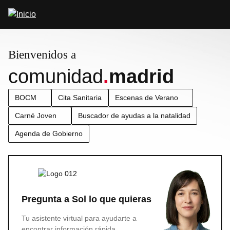
Pasar
Abrir
al
buscador
contenido
principal
Bienvenidos a
comunidad
.
madrid
BOCM
Cita Sanitaria
Escenas de Verano
Carné Joven
Buscador de ayudas a la natalidad
Agenda de Gobierno
Pregunta a Sol lo que quieras
Tu asistente virtual para ayudarte a
encontrar información rápida